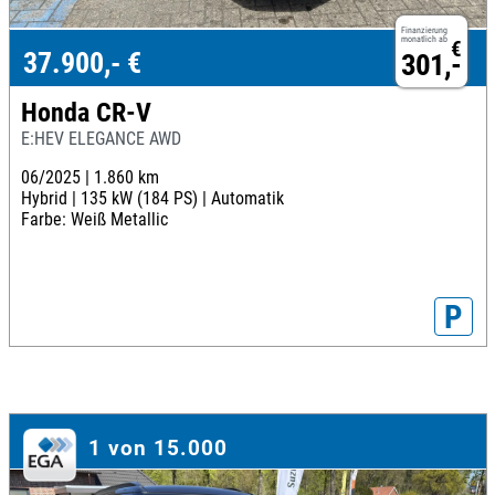
Finanzierung
monatlich ab
€
37.900,- €
301,-
Honda CR-V
E:HEV ELEGANCE AWD
06/2025 |
1.860 km
Hybrid |
135 kW (184 PS) |
Automatik
Farbe: Weiß Metallic
P
1 von 15.000