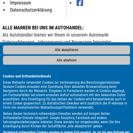
Impressum
Datenschutzerklärung
ALLE MARKEN BEI UNS IM AUTOHANDEL:
Als Autohändler bieten wir Ihnen in unserem Automarkt
Gebrauchtwagen, Jahreswagen und Neuwagen folgender
Automarken an:
Alle akzeptieren
Alle ablehnen
ALPINA
Abarth
Aixam
Alfa Romeo
Audi
BMW
Bentley
Borgward
Bürstner
Cadillac
Carado
Carthago
Chausson
Chevrolet
Citroën
Cupra
DAF
DFSK
DS
Cookies und Drittanbieterdienste
Automobiles
Dacia
Dodge
Etrusco
Eura Mobil
Fiat
Diese Webseite verwendet Cookies zur Verbesserung des Benutzungserlebnisses.
Session-Cookies erlauben eine Zuordnung Ihrer aktuellen Browsersitzung beim
Ford
GWM
Genesis
HYMER / ERIBA / HYMERCAR
Harley-
Navigieren durch die Webseite. Eingaben in Formularen werden in Cookies abgelegt,
um Formularfelder bei einem erneuten Aufruf automatisch mit den bekannten Daten
Davidson
Hobby
Honda
Hyundai
Infiniti
Itineo
Iveco
auszufüllen. Ihre Einwilligung für das Setzen der Cookies wird beispielsweise auch in
JAC
Jaguar
Jeep
KGM
Kia
Knaus
LMC
Lada
einem Cookie gespeichert. Zu statistischen Zwecken wird zusätzlich die IP-Adresse in
Form von anonymisierten Webseitenzugriffszählern verwendet.
Land Rover
Leapmotor
Lexus
Ligier
MAN
MF
MG
Neben diesen technisch notwendigen Diensten werden auf einigen Seiten
MINI
MV Agusta
Malibu
Maserati
Maxus
Mazda
Drittanbieter-Dienste integriert: Google Analytics, Facebook und andere
fahrzeughandelbezogene Anbieter. Diese werden nur eingebunden, wenn Sie Ihre
Mercedes-Benz
Mitsubishi
Mooveo
Nissan
Opel
Ora
Einwilligung durch Klicken der Schaltfläche „Alle akzeptieren" geben.
Peugeot
Polestar
Porsche
Pössl
Renault
Royal Alloy
Technisch notwendige Cookies werden in jedem Fall gesetzt, da sie für den Betrieb der