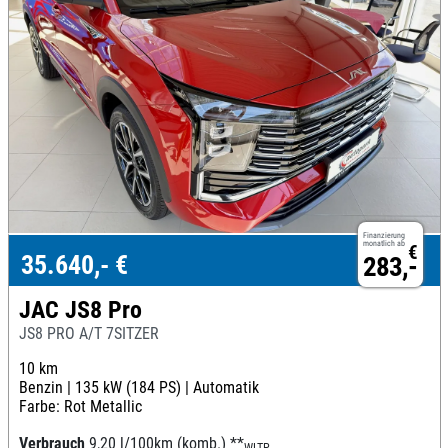
Finanzierung
monatlich ab
€
35.640,- €
283,-
JAC JS8 Pro
JS8 PRO A/T 7SITZER
10 km
Benzin |
135 kW (184 PS) |
Automatik
Farbe: Rot Metallic
Verbrauch
9,20 l/100km (komb.)
**
WLTP