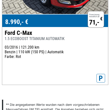
Finanzierung
monatlich ab
€
8.990,- €
71,-
Ford C-Max
1.5 ECOBOOST TITANIUM AUTOMATIK
03/2016 |
121.200 km
Benzin |
110 kW (150 PS) |
Automatik
Farbe: Rot
P
** Die angegebenen Werte wurden nach dem vorgeschriebenen
Messverfahren (WLTP) ermittelt. Die Angaben beziehen sich nicht