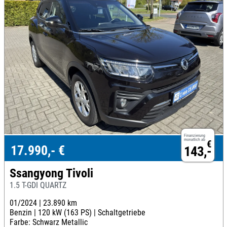
Finanzierung
monatlich ab
€
17.990,- €
143,-
Ssangyong Tivoli
1.5 T-GDI QUARTZ
01/2024 |
23.890 km
Benzin |
120 kW (163 PS) |
Schaltgetriebe
Farbe: Schwarz Metallic