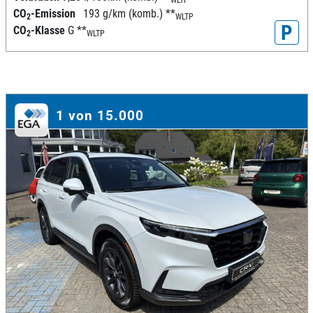
CO
-Emission
193 g/km (komb.)
**
2
WLTP
P
CO
-Klasse
G
**
2
WLTP
1 von 15.000